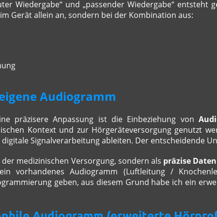
uter Wiedergabe“ und „passender Wiedergabe“ entsteht gen
im Gerät allein an, sondern bei der Kombination aus:
mung
s eigene Audiogramm
eine präzisere Anpassung ist die Einbeziehung von
Aud
schen Kontext und zur Hörgeräteversorgung genutzt werd
ie digitale Signalverarbeitung ableiten. Der entscheidende U
der medizinischen Versorgung, sondern als
präzise Daten
in vorhandenes Audiogramm (Luftleitung / Knochenlei
rogrammierung geben, aus diesem Grund habe ich ein erwe
phile Audiogramm (erweiterte Hörprof