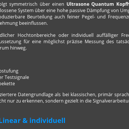
folgt symmetrisch über einen
Ultrasone Quantum Kopfh
chlossene System über eine hohe passive Dämpfung von U
roduzierbare Beurteilung auch feiner Pegel- und Frequen
nehmung beeinflussen.
licher Hochtonbereiche oder individuell auffälliger Fre
ussetzung für eine möglichst präzise Messung des tats
trum hinweg.
bstufung
er Testsignale
bekette
nziertere Datengrundlage als bei klassischen, primär sprac
t nur zu erkennen, sondern gezielt in die Signalverarbeitu
Linear & individuell