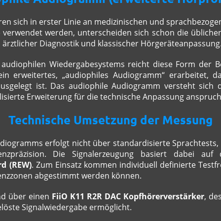
en sich in erster Linie an medizinischen und sprachbezog
 verwendet werden, unterscheiden sich schon die üblichen
n ärztlicher Diagnostik und klassischer Hörgeräteanpassung
 audiophilen Wiedergabesystems reicht diese Form der B
n erweitertes, „audiophiles Audiogramm“ erarbeitet, da
sgelegt ist. Das audiophile Audiogramm versteht sich da
alisierte Erweiterung für die technische Anpassung anspru
Technische Umsetzung der Messung
udiogramms erfolgt nicht über standardisierte Sprachtests,
nzpräzision. Die Signalerzeugung basiert dabei auf
d (REW)
. Zum Einsatz kommen individuell definierte Testfre
uenzzonen abgestimmt werden können.
nd über einen
FiiO K11 R2R DAC Kopfhörerverstärker
, de
löste Signalwiedergabe ermöglicht.